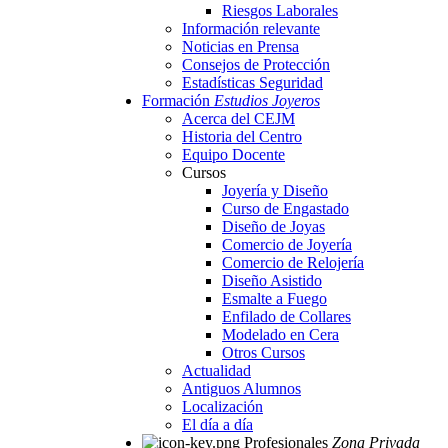
Riesgos Laborales
Información relevante
Noticias en Prensa
Consejos de Protección
Estadísticas Seguridad
Formación
Estudios Joyeros
Acerca del CEJM
Historia del Centro
Equipo Docente
Cursos
Joyería y Diseño
Curso de Engastado
Diseño de Joyas
Comercio de Joyería
Comercio de Relojería
Diseño Asistido
Esmalte a Fuego
Enfilado de Collares
Modelado en Cera
Otros Cursos
Actualidad
Antiguos Alumnos
Localización
El día a día
Profesionales
Zona Privada