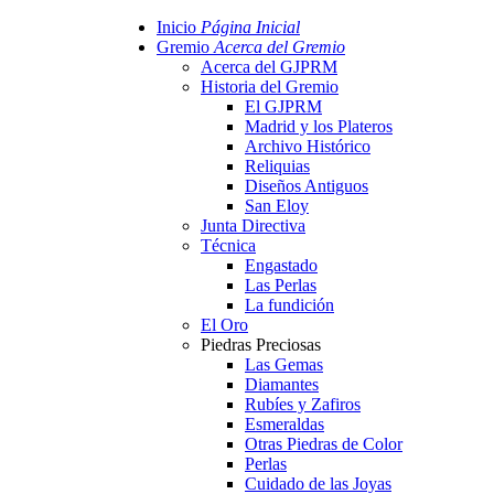
Inicio
Página Inicial
Gremio
Acerca del Gremio
Acerca del GJPRM
Historia del Gremio
El GJPRM
Madrid y los Plateros
Archivo Histórico
Reliquias
Diseños Antiguos
San Eloy
Junta Directiva
Técnica
Engastado
Las Perlas
La fundición
El Oro
Piedras Preciosas
Las Gemas
Diamantes
Rubíes y Zafiros
Esmeraldas
Otras Piedras de Color
Perlas
Cuidado de las Joyas