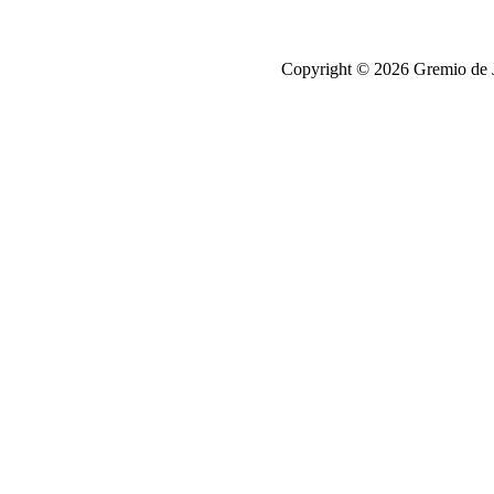
Copyright © 2026 Gremio de Jo
antalya
escort
chip
satışı,
chip
satisi
chip
satışı,
chip
satisi
elektronik
sigara
elektronik
sigara
Zenci
Porno
Porno