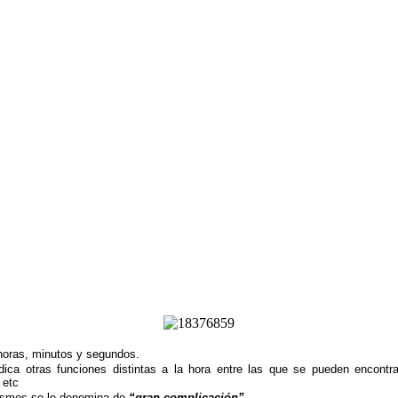
horas, minutos y segundos.
ica otras funciones distintas a la hora entre las que se pueden encontra
 etc
nismos se le denomina de
“gran complicación”