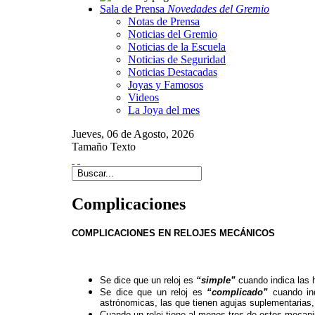
Sala de Prensa
Novedades del Gremio
Notas de Prensa
Noticias del Gremio
Noticias de la Escuela
Noticias de Seguridad
Noticias Destacadas
Joyas y Famosos
Videos
La Joya del mes
Jueves,
06 de
Agosto,
2026
Tamaño Texto
Complicaciones
COMPLICACIONES EN RELOJES MECÁNICOS
Se dice que un reloj es
“simple”
cuando indica las 
Se dice que un reloj es
“complicado”
cuando ind
astrónomicas, las que tienen agujas suplementarias,
Cuando un reloj tiene al menos tres de estos meca