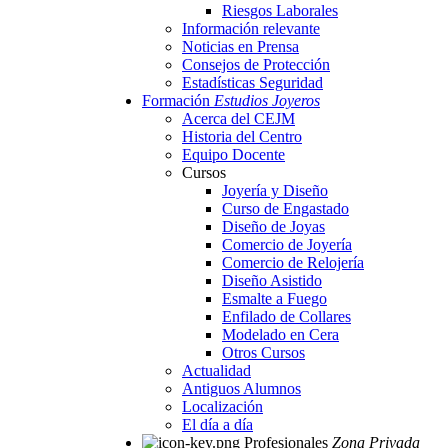
Riesgos Laborales
Información relevante
Noticias en Prensa
Consejos de Protección
Estadísticas Seguridad
Formación
Estudios Joyeros
Acerca del CEJM
Historia del Centro
Equipo Docente
Cursos
Joyería y Diseño
Curso de Engastado
Diseño de Joyas
Comercio de Joyería
Comercio de Relojería
Diseño Asistido
Esmalte a Fuego
Enfilado de Collares
Modelado en Cera
Otros Cursos
Actualidad
Antiguos Alumnos
Localización
El día a día
Profesionales
Zona Privada