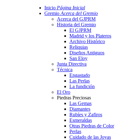
Inicio
Página Inicial
Gremio
Acerca del Gremio
Acerca del GJPRM
Historia del Gremio
El GJPRM
Madrid y los Plateros
Archivo Histórico
Reliquias
Diseños Antiguos
San Eloy
Junta Directiva
Técnica
Engastado
Las Perlas
La fundición
El Oro
Piedras Preciosas
Las Gemas
Diamantes
Rubíes y Zafiros
Esmeraldas
Otras Piedras de Color
Perlas
Cuidado de las Joyas