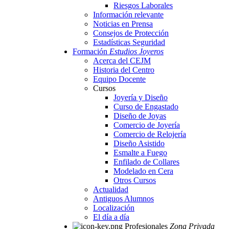
Riesgos Laborales
Información relevante
Noticias en Prensa
Consejos de Protección
Estadísticas Seguridad
Formación
Estudios Joyeros
Acerca del CEJM
Historia del Centro
Equipo Docente
Cursos
Joyería y Diseño
Curso de Engastado
Diseño de Joyas
Comercio de Joyería
Comercio de Relojería
Diseño Asistido
Esmalte a Fuego
Enfilado de Collares
Modelado en Cera
Otros Cursos
Actualidad
Antiguos Alumnos
Localización
El día a día
Profesionales
Zona Privada