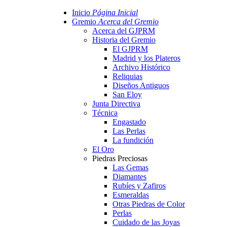
Inicio
Página Inicial
Gremio
Acerca del Gremio
Acerca del GJPRM
Historia del Gremio
El GJPRM
Madrid y los Plateros
Archivo Histórico
Reliquias
Diseños Antiguos
San Eloy
Junta Directiva
Técnica
Engastado
Las Perlas
La fundición
El Oro
Piedras Preciosas
Las Gemas
Diamantes
Rubíes y Zafiros
Esmeraldas
Otras Piedras de Color
Perlas
Cuidado de las Joyas