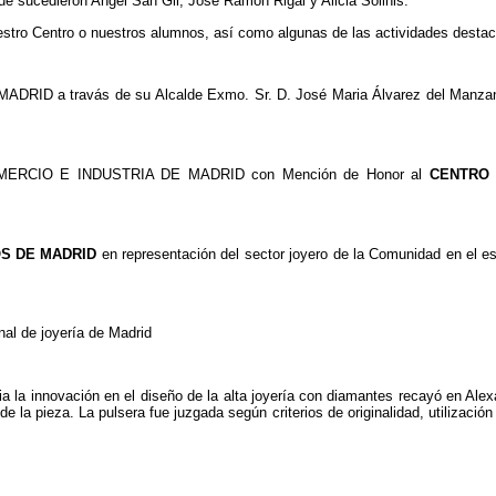
que sucedieron Angel San Gil, Jose Ramón Rigal y Alicia Solinis.
estro Centro o nuestros alumnos, así como algunas de las actividades desta
DRID a travás de su Alcalde Exmo. Sr. D. José Maria Álvarez del Manzan
COMERCIO E INDUSTRIA DE MADRID con Mención de Honor al
CENTRO 
S DE MADRID
en representación del sector joyero de la Comunidad en el
.
nal de joyería de Madrid
 la innovación en el diseño de la alta joyería con diamantes recayó en Alex
de la pieza. La pulsera fue juzgada según criterios de originalidad, utilizaci