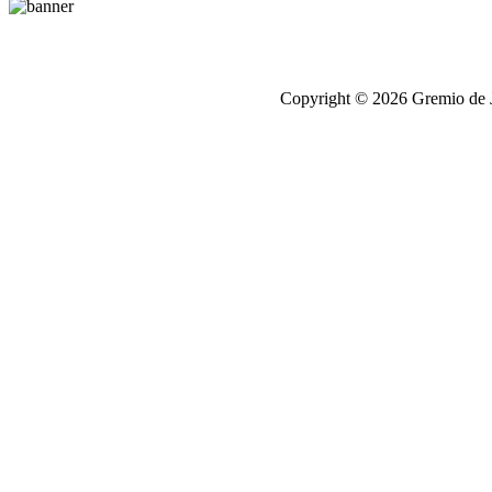
Copyright © 2026 Gremio de Jo
antalya
escort
chip
satışı,
chip
satisi
chip
satışı,
chip
satisi
elektronik
sigara
elektronik
sigara
Zenci
Porno
Porno