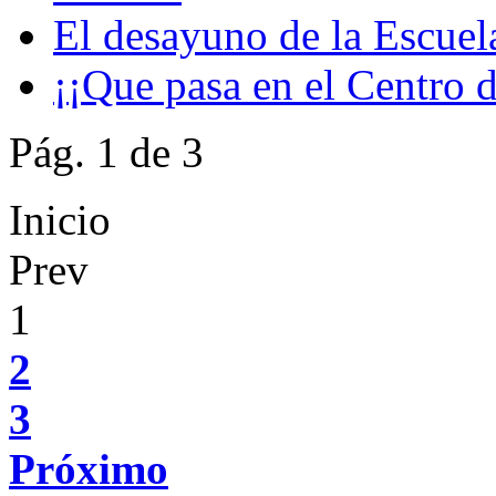
El desayuno de la Escuel
¡¡Que pasa en el Centro 
Pág. 1 de 3
Inicio
Prev
1
2
3
Próximo