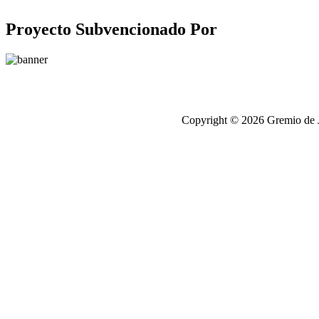
Proyecto Subvencionado Por
Copyright © 2026 Gremio de Jo
antalya
escort
chip
satışı,
chip
satisi
chip
satışı,
chip
satisi
elektronik
sigara
elektronik
sigara
Zenci
Porno
Porno