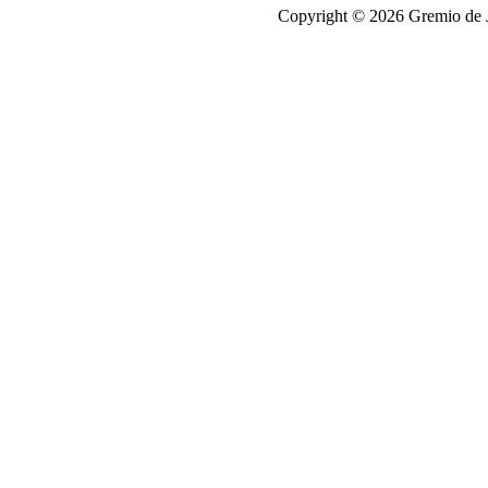
Copyright © 2026 Gremio de Jo
antalya
escort
chip
satışı,
chip
satisi
chip
satışı,
chip
satisi
elektronik
sigara
elektronik
sigara
Zenci
Porno
Porno