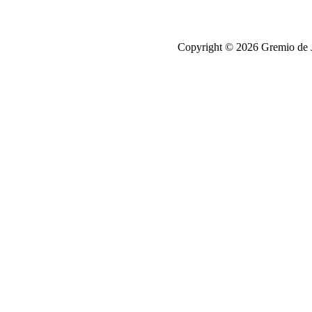
Copyright © 2026 Gremio de Jo
antalya
escort
chip
satışı,
chip
satisi
chip
satışı,
chip
satisi
elektronik
sigara
elektronik
sigara
Zenci
Porno
Porno