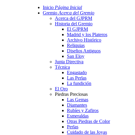
Inicio
Página Inicial
Gremio
Acerca del Gremio
Acerca del GJPRM
Historia del Gremio
El GJPRM
Madrid y los Plateros
Archivo Histórico
Reliquias
Diseños Antiguos
San Eloy
Junta Directiva
Técnica
Engastado
Las Perlas
La fundición
El Oro
Piedras Preciosas
Las Gemas
Diamantes
Rubíes y Zafiros
Esmeraldas
Otras Piedras de Color
Perlas
Cuidado de las Joyas