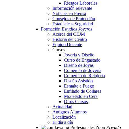
Riesgos Laborales
Información relevante
Noticias en Prensa
Consejos de Protección
Estadísticas Seguridad
Formación
Estudios Joyeros
Acerca del CEJM
Historia del Centro
Equipo Docente
Cursos
Joyería y Diseño
Curso de Engastado
Diseño de Joyas
Comercio de Joyería
Comercio de Relojería
Diseño Asistido
Esmalte a Fuego
Enfilado de Collares
Modelado en Cera
Otros Cursos
Actualidad
Antiguos Alumnos
Localización
El día a día
Profesionales
Zona Privada