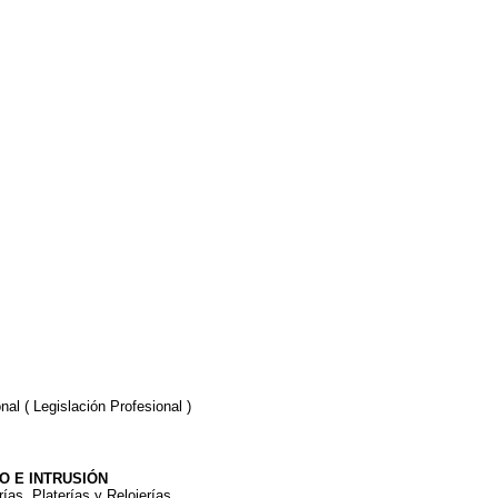
al ( Legislación Profesional )
O E INTRUSIÓN
ías, Platerías y Relojerías