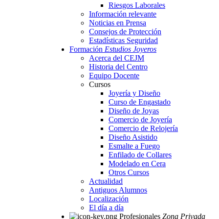
Riesgos Laborales
Información relevante
Noticias en Prensa
Consejos de Protección
Estadísticas Seguridad
Formación
Estudios Joyeros
Acerca del CEJM
Historia del Centro
Equipo Docente
Cursos
Joyería y Diseño
Curso de Engastado
Diseño de Joyas
Comercio de Joyería
Comercio de Relojería
Diseño Asistido
Esmalte a Fuego
Enfilado de Collares
Modelado en Cera
Otros Cursos
Actualidad
Antiguos Alumnos
Localización
El día a día
Profesionales
Zona Privada