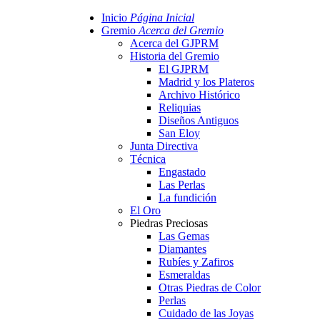
Inicio
Página Inicial
Gremio
Acerca del Gremio
Acerca del GJPRM
Historia del Gremio
El GJPRM
Madrid y los Plateros
Archivo Histórico
Reliquias
Diseños Antiguos
San Eloy
Junta Directiva
Técnica
Engastado
Las Perlas
La fundición
El Oro
Piedras Preciosas
Las Gemas
Diamantes
Rubíes y Zafiros
Esmeraldas
Otras Piedras de Color
Perlas
Cuidado de las Joyas