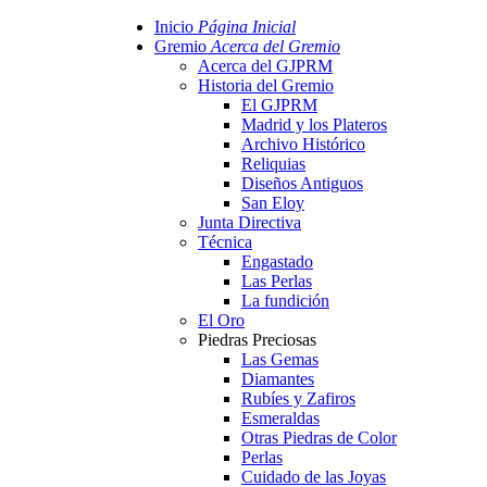
Inicio
Página Inicial
Gremio
Acerca del Gremio
Acerca del GJPRM
Historia del Gremio
El GJPRM
Madrid y los Plateros
Archivo Histórico
Reliquias
Diseños Antiguos
San Eloy
Junta Directiva
Técnica
Engastado
Las Perlas
La fundición
El Oro
Piedras Preciosas
Las Gemas
Diamantes
Rubíes y Zafiros
Esmeraldas
Otras Piedras de Color
Perlas
Cuidado de las Joyas