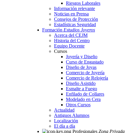
Riesgos Laborales
Información relevante
Noticias en Prensa
Consejos de Protección
Estadísticas Seguridad
Formación
Estudios Joyeros
Acerca del CEJM
Historia del Centro
Equipo Docente
Cursos
Joyería y Diseño
Curso de Engastado
Diseño de Joyas
Comercio de Joyería
Comercio de Relojería
Diseño Asistido
Esmalte a Fuego
Enfilado de Collares
Modelado en Cera
Otros Cursos
Actualidad
Antiguos Alumnos
Localización
El día a día
Profesionales
Zona Privada