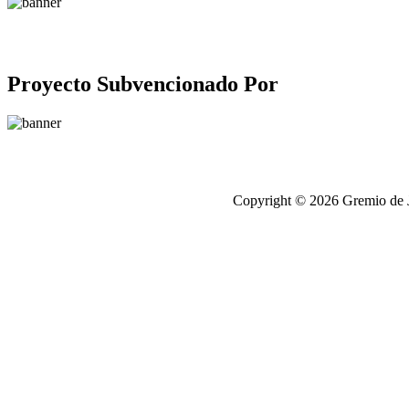
Proyecto Subvencionado Por
Copyright © 2026 Gremio de Jo
antalya
escort
chip
satışı,
chip
satisi
chip
satışı,
chip
satisi
elektronik
sigara
elektronik
sigara
Zenci